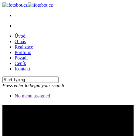
Úvod
O nás
Realizace
Portfolio
Pozadí
Ceník
Kontakt
Press enter to begin your search
No menu assigned!
Fotky z akcí
Kde jsme s fotokoutkem byli a jak to tam vypadalo.